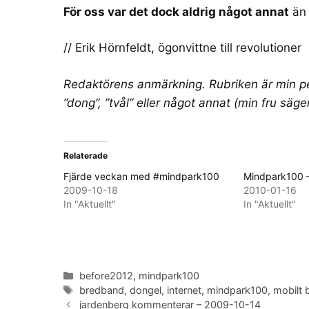
För oss var det dock aldrig något annat
än 
//
Erik Hörnfeldt
, ögonvittne till revolutioner
Redaktörens anmärkning. Rubriken är min pe
”dong”, ”tvål”
eller något annat (min fru säger
Relaterade
Fjärde veckan med #mindpark100
Mindpark100 –
2009-10-18
2010-01-16
In "Aktuellt"
In "Aktuellt"
Categories
before2012
,
mindpark100
Tags
bredband
,
dongel
,
internet
,
mindpark100
,
mobilt 
jardenberg kommenterar – 2009-10-14