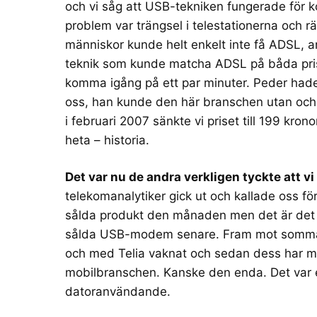
och vi såg att USB-tekniken fungerade för
problem var trängsel i telestationerna och 
människor kunde helt enkelt inte få ADSL, an
teknik som kunde matcha ADSL på båda pri
komma igång på ett par minuter. Peder had
oss, han kunde den här branschen utan och i
i februari 2007 sänkte vi priset till 199 kro
heta – historia.
Det var nu de andra verkligen tyckte att vi
telekomanalytiker gick ut och kallade oss för
sålda produkt den månaden
men det är det 
sålda USB-modem senare. Fram mot sommare
och med Telia vaknat och sedan dess har mob
mobilbranschen. Kanske den enda. Det var en
datoranvändande.