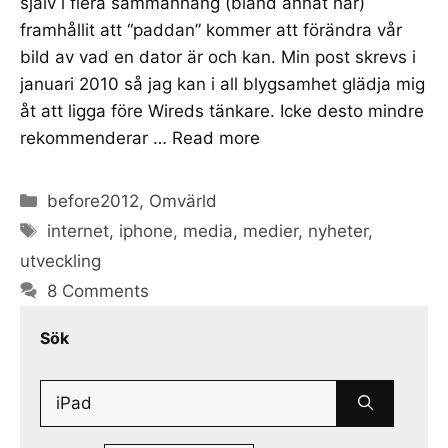
själv i flera sammanhang (bland annat här)
framhållit att “paddan” kommer att förändra vår
bild av vad en dator är och kan. Min post skrevs i
januari 2010 så jag kan i all blygsamhet glädja mig
åt att ligga före Wireds tänkare. Icke desto mindre
rekommenderar …
Read more
Categories
before2012
,
Omvärld
Tags
internet
,
iphone
,
media
,
medier
,
nyheter
,
utveckling
8 Comments
Sök
Search
for: