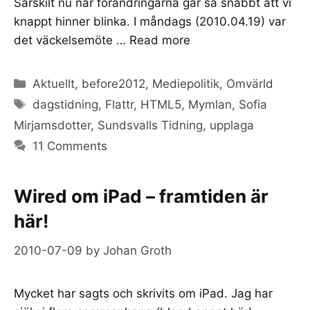
Särskilt nu när förändringarna går så snabbt att vi
knappt hinner blinka. I måndags (2010.04.19) var
det väckelsemöte …
Read more
Categories
Aktuellt
,
before2012
,
Mediepolitik
,
Omvärld
Tags
dagstidning
,
Flattr
,
HTML5
,
Mymlan
,
Sofia
Mirjamsdotter
,
Sundsvalls Tidning
,
upplaga
11 Comments
Wired om iPad – framtiden är
här!
2010-07-09
by
Johan Groth
Mycket har sagts och skrivits om iPad. Jag har