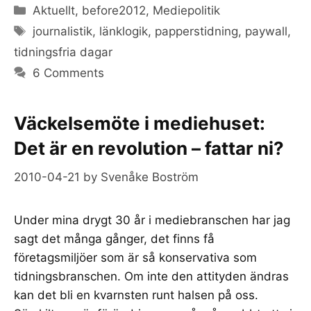
Categories
Aktuellt
,
before2012
,
Mediepolitik
Tags
journalistik
,
länklogik
,
papperstidning
,
paywall
,
tidningsfria dagar
6 Comments
Väckelsemöte i mediehuset:
Det är en revolution – fattar ni?
2010-04-21
by
Svenåke Boström
Under mina drygt 30 år i mediebranschen har jag
sagt det många gånger, det finns få
företagsmiljöer som är så konservativa som
tidningsbranschen. Om inte den attityden ändras
kan det bli en kvarnsten runt halsen på oss.