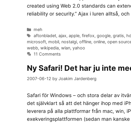
created using Web 2.0 standards can extend
reliability or security.” Ajax i luren alltså, 
Categories
meh
Tags
aftonbladet
,
ajax
,
apple
,
firefox
,
google
,
gratis
,
h
microsoft
,
mobil
,
nostalgi
,
offline
,
online
,
open sourc
webb
,
wikipedia
,
wlan
,
yahoo
11 Comments
Ny Safari! Det har ju inte 
2007-06-12
by
Joakim Jardenberg
Safari för Windows – och stora delar av it
det självklart så att det hänger ihop med i
leverera på alla plattformar från mac, win, i
exekveringsplattformen (sedan man kansk