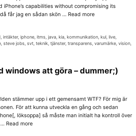
 iPhone’s capabilities without compromising its
och då får jag en sådan skön …
Read more
d
,
intäkter
,
iphone
,
itms
,
java
,
kia
,
kommunikation
,
kul
,
live
,
e
,
steve jobs
,
svt
,
teknik
,
tjänster
,
transparens
,
varumärke
,
vision
,
med windows att göra – dummer;)
världen stämmer upp i ett gemensamt WTF? För mig är
Phonen. För att kunna utveckla en gång och sedan
Phone[, löksoppa] så måste man initialt ha kontroll över
e …
Read more