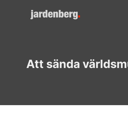
Skip
to
content
Att sända världsmu