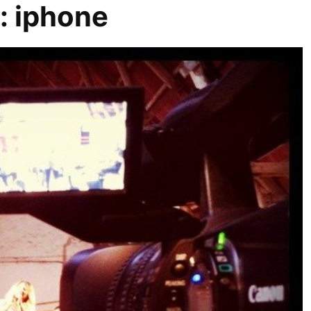
r:
iphone