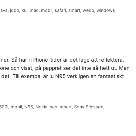
java
,
jobb
,
kul
,
mac
,
mobil
,
safari
,
smart
,
webb
,
windows
er. Så här i iPhone-tider är det läge att reflektera.
one och visst, på pappret ser det inte så hett ut. Men
det. Till exempel är ju N95 verkligen en fantastiskt
600i
,
mobil
,
N95
,
Nokia
,
seo
,
smart
,
Sony Ericsson
,