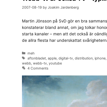
2007-08-19
by
Joakim Jardenberg
Martin Jönsson på SvD gör en bra sammanstä
konstaterar bland annat, om jag tolkar honom 
starta kanaler – men att det också är oändl
de allra flesta har underskattat svårigheter
Categories
meh
Tags
aftonbladet
,
apple
,
digital-tv
,
distribution
,
iphone
webb
,
webb-tv
,
youtube
4 Comments