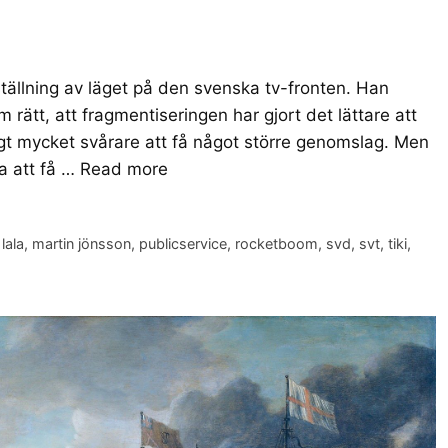
llning av läget på den svenska tv-fronten. Han
rätt, att fragmentiseringen har gjort det lättare att
igt mycket svårare att få något större genomslag. Men
na att få …
Read more
,
lala
,
martin jönsson
,
publicservice
,
rocketboom
,
svd
,
svt
,
tiki
,