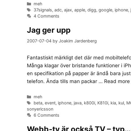
Categories
meh
Tags
37signals
,
adc
,
ajax
,
apple
,
digg
,
google
,
iphone
,
4 Comments
Jag ger upp
2007-07-04
by
Joakim Jardenberg
Fantastiskt märkligt det där med mobiltelefon
Många klagar över bristande funktioner i iPh
en specifikation på papper är ändå bara just 
telefon. Ända tills man packar …
Read more
Categories
meh
Tags
beta
,
event
,
iphone
,
java
,
k800i
,
K810i
,
kia
,
kul
,
M
sonyericsson
6 Comments
Webb-tv är också TV – typ…