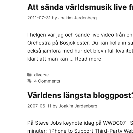
Att sända världsmusik live f
2011-07-31
by
Joakim Jardenberg
I helgen var jag och sände live video från 
Orchestra på Bosjökloster. Du kan kolla in 
också jämföra med hur det blev i full kvalite
klart att man kan …
Read more
Categories
diverse
4 Comments
Världens längsta bloggpost
2007-06-11
by
Joakim Jardenberg
På Steve Jobs keynote idag på WWDC07 i Sa
minuter: ”iPhone to Support Third-Party Web