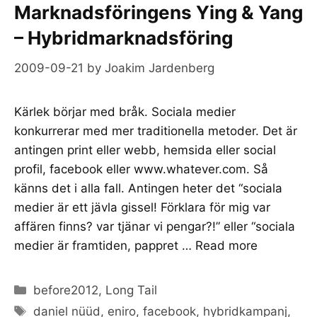
Marknadsföringens Ying & Yang
– Hybridmarknadsföring
2009-09-21
by
Joakim Jardenberg
Kärlek börjar med bråk. Sociala medier
konkurrerar med mer traditionella metoder. Det är
antingen print eller webb, hemsida eller social
profil, facebook eller www.whatever.com. Så
känns det i alla fall. Antingen heter det “sociala
medier är ett jävla gissel! Förklara för mig var
affären finns? var tjänar vi pengar?!” eller “sociala
medier är framtiden, pappret …
Read more
Categories
before2012
,
Long Tail
Tags
daniel nüüd
,
eniro
,
facebook
,
hybridkampanj
,