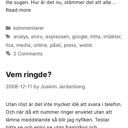
lite sugen. Hur är det nu, stämmer det att alla …
Read more
Categories
kommentarer
Tags
analys
,
eniro
,
expressen
,
google
,
hitta
,
intäkter
,
liza
,
media
,
online
,
påsk
,
press
,
webb
2 Comments
Vem ringde?
2008-12-11
by
Joakim Jardenberg
Utan röst är det inte mycket idé att svara i telefon.
Och när då ett nummer ringer envetet utan att
lämna meddelande så blir jag nyfiken. Testar
hitta.se och eniro.se utan framgång och