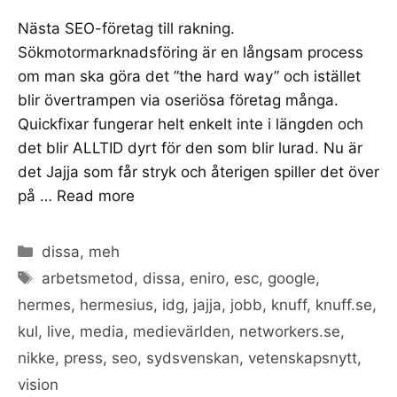
Nästa SEO-företag till rakning.
Sökmotormarknadsföring är en långsam process
om man ska göra det ”the hard way” och istället
blir övertrampen via oseriösa företag många.
Quickfixar fungerar helt enkelt inte i längden och
det blir ALLTID dyrt för den som blir lurad. Nu är
det Jajja som får stryk och återigen spiller det över
på …
Read more
Categories
dissa
,
meh
Tags
arbetsmetod
,
dissa
,
eniro
,
esc
,
google
,
hermes
,
hermesius
,
idg
,
jajja
,
jobb
,
knuff
,
knuff.se
,
kul
,
live
,
media
,
medievärlden
,
networkers.se
,
nikke
,
press
,
seo
,
sydsvenskan
,
vetenskapsnytt
,
vision