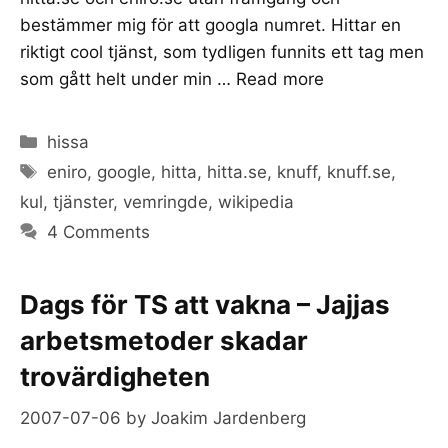
bestämmer mig för att googla numret. Hittar en
riktigt cool tjänst, som tydligen funnits ett tag men
som gått helt under min …
Read more
Categories
hissa
Tags
eniro
,
google
,
hitta
,
hitta.se
,
knuff
,
knuff.se
,
kul
,
tjänster
,
vemringde
,
wikipedia
4 Comments
Dags för TS att vakna – Jajjas
arbetsmetoder skadar
trovärdigheten
2007-07-06
by
Joakim Jardenberg