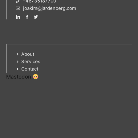
+46735187700
joakim@jardenberg.com
About
Services
Contact
Mastodon