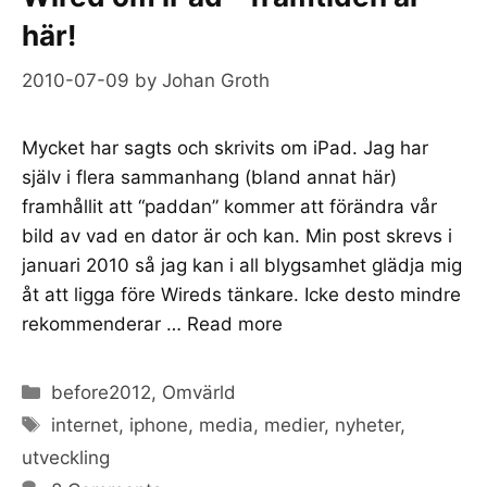
här!
2010-07-09
by
Johan Groth
Mycket har sagts och skrivits om iPad. Jag har
själv i flera sammanhang (bland annat här)
framhållit att “paddan” kommer att förändra vår
bild av vad en dator är och kan. Min post skrevs i
januari 2010 så jag kan i all blygsamhet glädja mig
åt att ligga före Wireds tänkare. Icke desto mindre
rekommenderar …
Read more
Categories
before2012
,
Omvärld
Tags
internet
,
iphone
,
media
,
medier
,
nyheter
,
utveckling