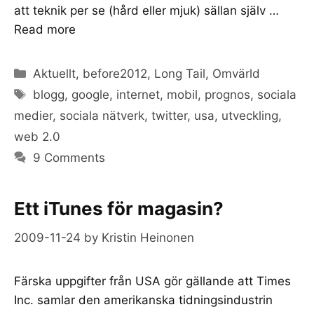
att teknik per se (hård eller mjuk) sällan själv …
Read more
Categories
Aktuellt
,
before2012
,
Long Tail
,
Omvärld
Tags
blogg
,
google
,
internet
,
mobil
,
prognos
,
sociala
medier
,
sociala nätverk
,
twitter
,
usa
,
utveckling
,
web 2.0
9 Comments
Ett iTunes för magasin?
2009-11-24
by
Kristin Heinonen
Färska uppgifter från USA gör gällande att Times
Inc. samlar den amerikanska tidningsindustrin