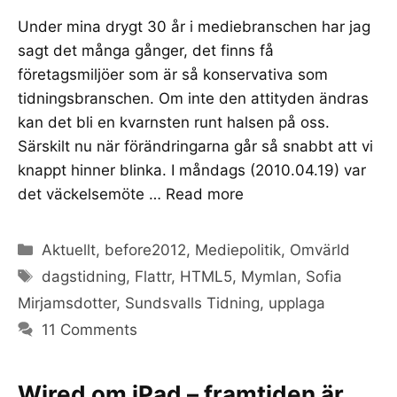
Under mina drygt 30 år i mediebranschen har jag
sagt det många gånger, det finns få
företagsmiljöer som är så konservativa som
tidningsbranschen. Om inte den attityden ändras
kan det bli en kvarnsten runt halsen på oss.
Särskilt nu när förändringarna går så snabbt att vi
knappt hinner blinka. I måndags (2010.04.19) var
det väckelsemöte …
Read more
Categories
Aktuellt
,
before2012
,
Mediepolitik
,
Omvärld
Tags
dagstidning
,
Flattr
,
HTML5
,
Mymlan
,
Sofia
Mirjamsdotter
,
Sundsvalls Tidning
,
upplaga
11 Comments
Wired om iPad – framtiden är