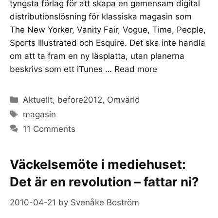
tyngsta förlag för att skapa en gemensam digital
distributionslösning för klassiska magasin som
The New Yorker, Vanity Fair, Vogue, Time, People,
Sports Illustrated och Esquire. Det ska inte handla
om att ta fram en ny läsplatta, utan planerna
beskrivs som ett iTunes …
Read more
Categories
Aktuellt
,
before2012
,
Omvärld
Tags
magasin
11 Comments
Väckelsemöte i mediehuset:
Det är en revolution – fattar ni?
2010-04-21
by
Svenåke Boström