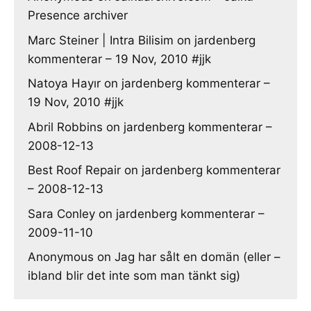
Presence archiver
Marc Steiner | Intra Bilisim
on
jardenberg
kommenterar – 19 Nov, 2010 #jjk
Natoya Hayır
on
jardenberg kommenterar –
19 Nov, 2010 #jjk
Abril Robbins
on
jardenberg kommenterar –
2008-12-13
Best Roof Repair
on
jardenberg kommenterar
– 2008-12-13
Sara Conley
on
jardenberg kommenterar –
2009-11-10
Anonymous
on
Jag har sålt en domän (eller –
ibland blir det inte som man tänkt sig)