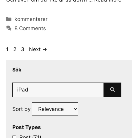
Categories
kommentarer
8 Comments
Page
Page
Page
1
2
3
Next
→
Sök
Search
for:
Sort by
Post Types
Post (71)