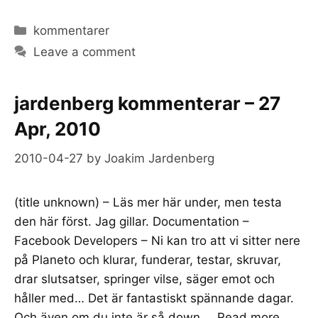
Categories
kommentarer
Leave a comment
jardenberg kommenterar – 27
Apr, 2010
2010-04-27
by
Joakim Jardenberg
(title unknown) – Läs mer här under, men testa
den här först. Jag gillar. Documentation –
Facebook Developers – Ni kan tro att vi sitter nere
på Planeto och klurar, funderar, testar, skruvar,
drar slutsatser, springer vilse, säger emot och
håller med… Det är fantastiskt spännande dagar.
Och även om du inte är så down …
Read more