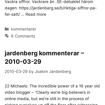
Vackra siffror. Vackrare än .SE-debaklet härom
dagen: https://jardenberg.se/b/riktiga-siffror-pa-
fel-satt/ …
Read more
Categories
kommentarer
6 Comments
jardenberg kommenterar –
2010-03-29
2010-03-29
by
Joakim Jardenberg
22 Michaels: The incredible power of a 16 year old
video blogger – ”Clearly we’re big believers in
online media, but we’re still in the process of
picking ourselves up off the floor after witnessing