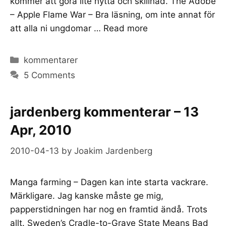
kommer att göra lite nytta och skillnad. The Adobe
– Apple Flame War – Bra läsning, om inte annat för
att alla ni ungdomar …
Read more
Categories
kommentarer
5 Comments
jardenberg kommenterar – 13
Apr, 2010
2010-04-13
by
Joakim Jardenberg
Manga farming – Dagen kan inte starta vackrare.
Märkligare. Jag kanske måste ge mig,
papperstidningen har nog en framtid ändå. Trots
allt. Sweden’s Cradle-to-Grave State Means Bad