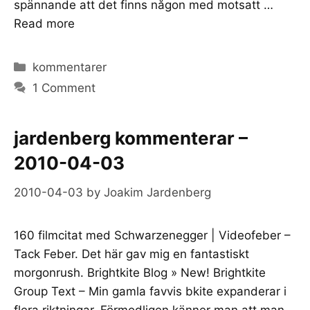
spännande att det finns någon med motsatt …
Read more
Categories
kommentarer
1 Comment
jardenberg kommenterar –
2010-04-03
2010-04-03
by
Joakim Jardenberg
160 filmcitat med Schwarzenegger | Videofeber –
Tack Feber. Det här gav mig en fantastiskt
morgonrush. Brightkite Blog » New! Brightkite
Group Text – Min gamla favvis bkite expanderar i
flera riktningar. Förmodligen känner man att man