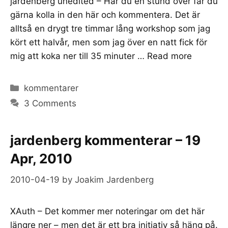
jardenberg unedited – Har du en stund över får du
gärna kolla in den här och kommentera. Det är
alltså en drygt tre timmar lång workshop som jag
kört ett halvår, men som jag över en natt fick för
mig att koka ner till 35 minuter …
Read more
Categories
kommentarer
3 Comments
jardenberg kommenterar – 19
Apr, 2010
2010-04-19
by
Joakim Jardenberg
XAuth – Det kommer mer noteringar om det här
längre ner – men det är ett bra initiativ så häng på.