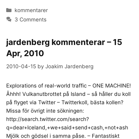
Categories
kommentarer
3 Comments
jardenberg kommenterar – 15
Apr, 2010
2010-04-15
by
Joakim Jardenberg
Explorations of real-world traffic – ONE MACHINE!
Åhhh! Vulkanutbrottet på Island – så håller du koll
på flyget via Twitter – Twitterkoll, bästa kollen?
Missa för övrigt inte sökningen:
http://search.twitter.com/search?
q=dear+Iceland,+we+said+send+cash,+not+ash
Mjölk och gödsel i samma påse. – Fantastiskt