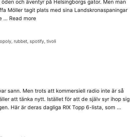
rs öden och äventyr på Helsingborgs gator. Men man
 ffa Möller tagit plats med sina Landskronaspaningar
de …
Read more
lopoly
,
rubbet
,
spotify
,
tivoli
ar sann. Men trots att kommersiell radio inte är så
r att tänka nytt. Istället för att de själv syr ihop sig
ägen. Här är deras dagliga RIX Topp 6-lista, som …