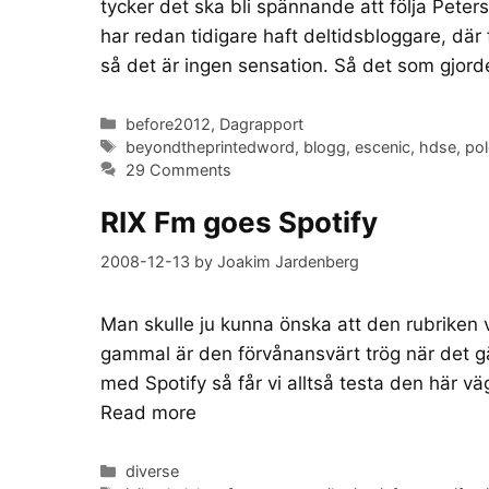
tycker det ska bli spännande att följa Pete
har redan tidigare haft deltidsbloggare, där
så det är ingen sensation. Så det som gjor
Categories
before2012
,
Dagrapport
Tags
beyondtheprintedword
,
blogg
,
escenic
,
hdse
,
po
29 Comments
RIX Fm goes Spotify
2008-12-13
by
Joakim Jardenberg
Man skulle ju kunna önska att den rubriken v
gammal är den förvånansvärt trög när det gälle
med Spotify så får vi alltså testa den här v
Read more
Categories
diverse