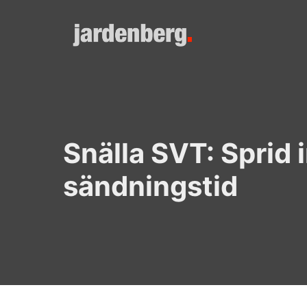
Skip
to
content
Snälla SVT: Sprid 
sändningstid