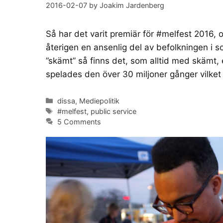
2016-02-07
by
Joakim Jardenberg
Så har det varit premiär för #melfest 2016, 
återigen en ansenlig del av befolkningen i 
”skämt” så finns det, som alltid med skämt, 
spelades den över 30 miljoner gånger vilket 
Categories
dissa
,
Mediepolitik
Tags
#melfest
,
public service
5 Comments