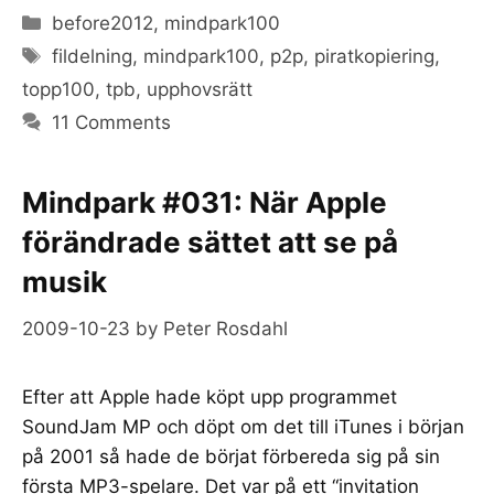
Categories
before2012
,
mindpark100
Tags
fildelning
,
mindpark100
,
p2p
,
piratkopiering
,
topp100
,
tpb
,
upphovsrätt
11 Comments
Mindpark #031: När Apple
förändrade sättet att se på
musik
2009-10-23
by
Peter Rosdahl
Efter att Apple hade köpt upp programmet
SoundJam MP och döpt om det till iTunes i början
på 2001 så hade de börjat förbereda sig på sin
första MP3-spelare. Det var på ett “invitation