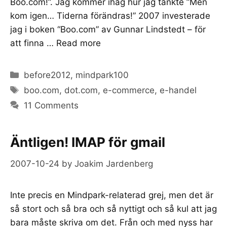
Boo.com!”. Jag kommer ihåg hur jag tänkte ”Men
kom igen… Tiderna förändras!” 2007 investerade
jag i boken “Boo.com” av Gunnar Lindstedt – för
att finna …
Read more
Categories
before2012
,
mindpark100
Tags
boo.com
,
dot.com
,
e-commerce
,
e-handel
11 Comments
Äntligen! IMAP för gmail
2007-10-24
by
Joakim Jardenberg
Inte precis en Mindpark-relaterad grej, men det är
så stort och så bra och så nyttigt och så kul att jag
bara måste skriva om det. Från och med nyss har