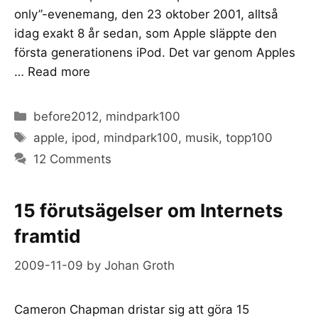
only”-evenemang, den 23 oktober 2001, alltså
idag exakt 8 år sedan, som Apple släppte den
första generationens iPod. Det var genom Apples
…
Read more
Categories
before2012
,
mindpark100
Tags
apple
,
ipod
,
mindpark100
,
musik
,
topp100
12 Comments
15 förutsägelser om Internets
framtid
2009-11-09
by
Johan Groth
Cameron Chapman dristar sig att göra 15