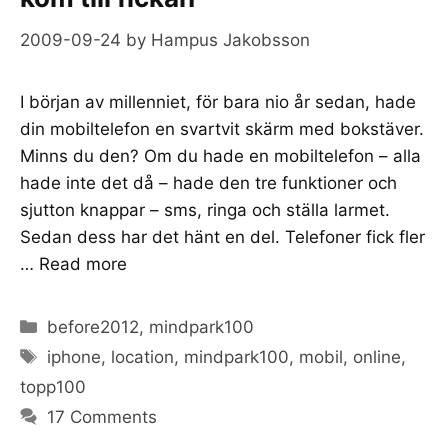
2009-09-24
by
Hampus Jakobsson
I början av millenniet, för bara nio år sedan, hade
din mobiltelefon en svartvit skärm med bokstäver.
Minns du den? Om du hade en mobiltelefon – alla
hade inte det då – hade den tre funktioner och
sjutton knappar – sms, ringa och ställa larmet.
Sedan dess har det hänt en del. Telefoner fick fler
…
Read more
Categories
before2012
,
mindpark100
Tags
iphone
,
location
,
mindpark100
,
mobil
,
online
,
topp100
17 Comments