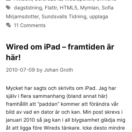
Tags
dagstidning
,
Flattr
,
HTML5
,
Mymlan
,
Sofia
Mirjamsdotter
,
Sundsvalls Tidning
,
upplaga
11 Comments
Wired om iPad – framtiden är
här!
2010-07-09
by
Johan Groth
Mycket har sagts och skrivits om iPad. Jag har
själv i flera sammanhang (bland annat här)
framhållit att “paddan” kommer att förändra vår
bild av vad en dator är och kan. Min post skrevs i
januari 2010 så jag kan i all blygsamhet glädja mig
åt att ligga före Wireds tänkare. Icke desto mindre