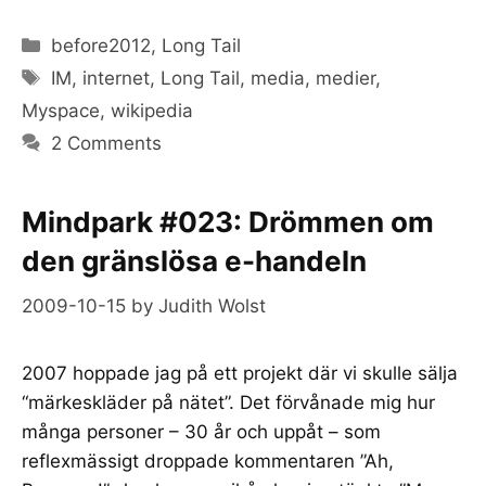
Categories
before2012
,
Long Tail
Tags
IM
,
internet
,
Long Tail
,
media
,
medier
,
Myspace
,
wikipedia
2 Comments
Mindpark #023: Drömmen om
den gränslösa e-handeln
2009-10-15
by
Judith Wolst
2007 hoppade jag på ett projekt där vi skulle sälja
“märkeskläder på nätet”. Det förvånade mig hur
många personer – 30 år och uppåt – som
reflexmässigt droppade kommentaren ”Ah,