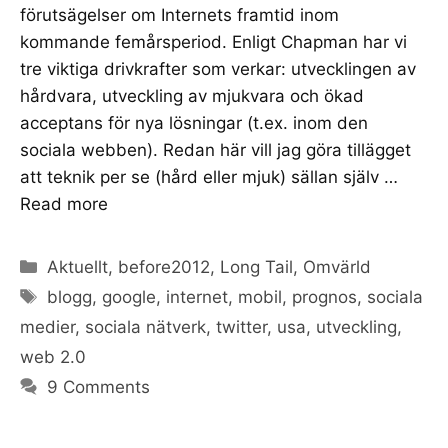
förutsägelser om Internets framtid inom
kommande femårsperiod. Enligt Chapman har vi
tre viktiga drivkrafter som verkar: utvecklingen av
hårdvara, utveckling av mjukvara och ökad
acceptans för nya lösningar (t.ex. inom den
sociala webben). Redan här vill jag göra tillägget
att teknik per se (hård eller mjuk) sällan själv …
Read more
Categories
Aktuellt
,
before2012
,
Long Tail
,
Omvärld
Tags
blogg
,
google
,
internet
,
mobil
,
prognos
,
sociala
medier
,
sociala nätverk
,
twitter
,
usa
,
utveckling
,
web 2.0
9 Comments