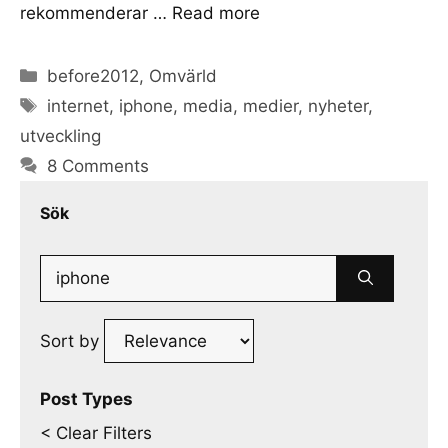
rekommenderar …
Read more
Categories
before2012
,
Omvärld
Tags
internet
,
iphone
,
media
,
medier
,
nyheter
,
utveckling
8 Comments
Sök
Search
for:
Sort by
Post Types
< Clear Filters