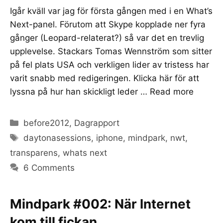
Igår kväll var jag för första gången med i en What’s
Next-panel. Förutom att Skype kopplade ner fyra
gånger (Leopard-relaterat?) så var det en trevlig
upplevelse. Stackars Tomas Wennström som sitter
på fel plats USA och verkligen lider av tristess har
varit snabb med redigeringen. Klicka här för att
lyssna på hur han skickligt leder …
Read more
Categories
before2012
,
Dagrapport
Tags
daytonasessions
,
iphone
,
mindpark
,
nwt
,
transparens
,
whats next
6 Comments
Mindpark #002: När Internet
kom till fickan