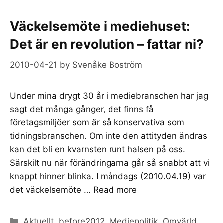
Väckelsemöte i mediehuset:
Det är en revolution – fattar ni?
2010-04-21
by
Svenåke Boström
Under mina drygt 30 år i mediebranschen har jag
sagt det många gånger, det finns få
företagsmiljöer som är så konservativa som
tidningsbranschen. Om inte den attityden ändras
kan det bli en kvarnsten runt halsen på oss.
Särskilt nu när förändringarna går så snabbt att vi
knappt hinner blinka. I måndags (2010.04.19) var
det väckelsemöte …
Read more
Categories
Aktuellt
,
before2012
,
Mediepolitik
,
Omvärld