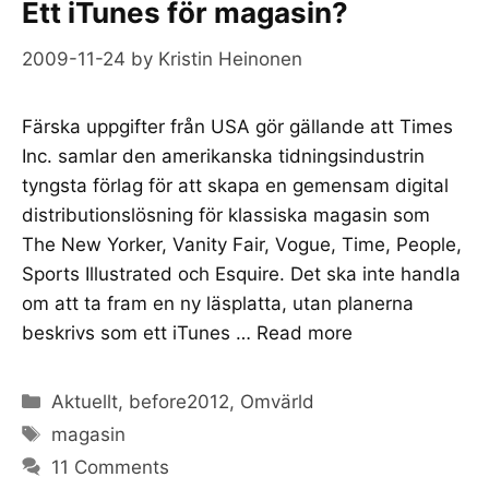
Ett iTunes för magasin?
2009-11-24
by
Kristin Heinonen
Färska uppgifter från USA gör gällande att Times
Inc. samlar den amerikanska tidningsindustrin
tyngsta förlag för att skapa en gemensam digital
distributionslösning för klassiska magasin som
The New Yorker, Vanity Fair, Vogue, Time, People,
Sports Illustrated och Esquire. Det ska inte handla
om att ta fram en ny läsplatta, utan planerna
beskrivs som ett iTunes …
Read more
Categories
Aktuellt
,
before2012
,
Omvärld
Tags
magasin
11 Comments