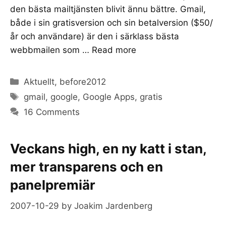
den bästa mailtjänsten blivit ännu bättre. Gmail,
både i sin gratisversion och sin betalversion ($50/
år och användare) är den i särklass bästa
webbmailen som …
Read more
Categories
Aktuellt
,
before2012
Tags
gmail
,
google
,
Google Apps
,
gratis
16 Comments
Veckans high, en ny katt i stan,
mer transparens och en
panelpremiär
2007-10-29
by
Joakim Jardenberg