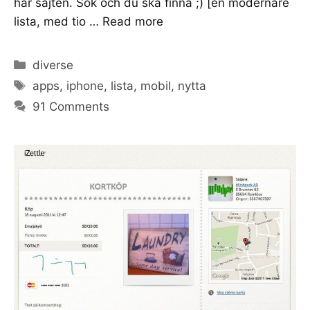
här sajten. Sök och du ska finna ;) [en modernare
lista, med tio …
Read more
Categories
diverse
Tags
apps
,
iphone
,
lista
,
mobil
,
nytta
91 Comments