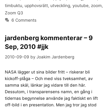
timbuktu
,
upphovsrätt
,
utveckling
,
youtube
,
zoom
,
Zoom Q3
6 Comments
jardenberg kommenterar – 9
Sep, 2010 #jjk
2010-09-09
by
Joakim Jardenberg
NASA lägger ut sina bilder fritt – riskerar bli
kickoff-plåga – Och med viss tveksamhet, av
samma skäl, länkar jag vidare till den här.
Dessutom, i transparensens namn, en gång i
tidernas begynnelse använde jag faktiskt en lift
off-bild i en presentation. Men jag tror jag stod