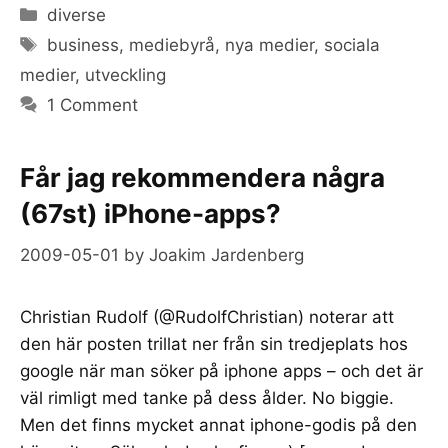
Categories
diverse
Tags
business
,
mediebyrå
,
nya medier
,
sociala
medier
,
utveckling
1 Comment
Får jag rekommendera några
(67st) iPhone-apps?
2009-05-01
by
Joakim Jardenberg
Christian Rudolf (@RudolfChristian) noterar att
den här posten trillat ner från sin tredjeplats hos
google när man söker på iphone apps – och det är
väl rimligt med tanke på dess ålder. No biggie.
Men det finns mycket annat iphone-godis på den