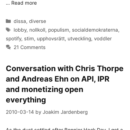
…
Read more
Categories
dissa
,
diverse
Tags
lobby
,
nollkoll
,
populism
,
socialdemokraterna
,
spotify
,
stim
,
upphovsrätt
,
utveckling
,
voddler
21 Comments
Conversation with Chris Thorpe
and Andreas Ehn on API, IPR
and monetizing open
everything
2010-03-14
by
Joakim Jardenberg
As the dust settled after Bonnier Hack Day, I got a