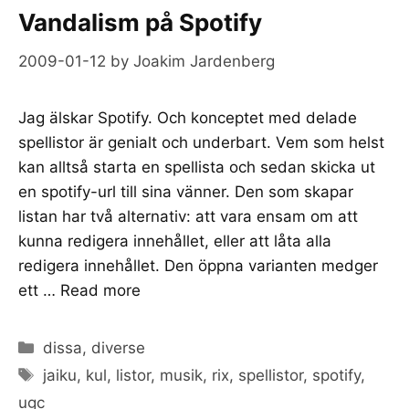
Vandalism på Spotify
2009-01-12
by
Joakim Jardenberg
Jag älskar Spotify. Och konceptet med delade
spellistor är genialt och underbart. Vem som helst
kan alltså starta en spellista och sedan skicka ut
en spotify-url till sina vänner. Den som skapar
listan har två alternativ: att vara ensam om att
kunna redigera innehållet, eller att låta alla
redigera innehållet. Den öppna varianten medger
ett …
Read more
Categories
dissa
,
diverse
Tags
jaiku
,
kul
,
listor
,
musik
,
rix
,
spellistor
,
spotify
,
ugc