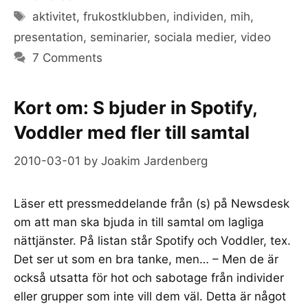
Tags
aktivitet
,
frukostklubben
,
individen
,
mih
,
presentation
,
seminarier
,
sociala medier
,
video
7 Comments
Kort om: S bjuder in Spotify,
Voddler med fler till samtal
2010-03-01
by
Joakim Jardenberg
Läser ett pressmeddelande från (s) på Newsdesk
om att man ska bjuda in till samtal om lagliga
nättjänster. På listan står Spotify och Voddler, tex.
Det ser ut som en bra tanke, men… – Men de är
också utsatta för hot och sabotage från individer
eller grupper som inte vill dem väl. Detta är något