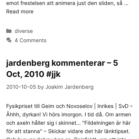
emot frestelsen att animera just den sliden, så …
Read more
Categories
diverse
4 Comments
jardenberg kommenterar – 5
Oct, 2010 #jjk
2010-10-05
by
Joakim Jardenberg
Fysikpriset till Geim och Novoselov | Inrikes | SvD –
Åhhh, dyrkan! Vi hörs imorgon. I tid då. Om armen
och axeln håller sig i skinnet… "Fildelningen är här
för att stanna" – Skickar vidare det här länktipset.