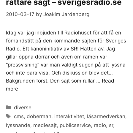
rättare sagt – sverigesradio.se
2010-03-17
by
Joakim Jardenberg
Idag var jag inbjuden till Radiohuset för att få en
förhandstitt på den kommande sajten för Sveriges
Radio. Ett kanoninitiativ av SR! Hatten av. Jag
gillar öppna dörrar och även om ramen var
”pressvisning” var man väldigt sugen på att lyssna
och inte bara visa. Och diskussion blev det…
Bakgrunden först. Den sajt som rullar …
Read
more
Categories
diverse
Tags
cms
,
doberman
,
interaktivitet
,
läsarmedverkan
,
lyssnande
,
mediesajt
,
publicservice
,
radio
,
sr
,