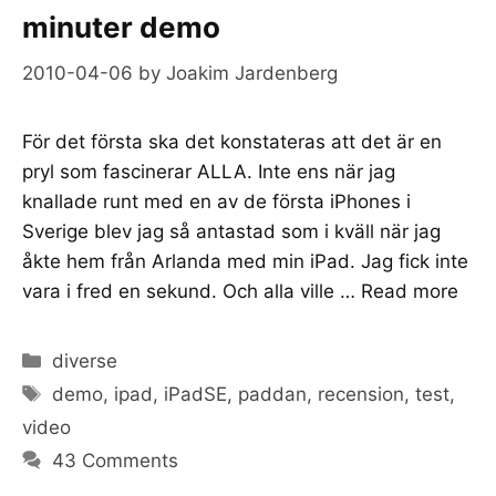
minuter demo
2010-04-06
by
Joakim Jardenberg
För det första ska det konstateras att det är en
pryl som fascinerar ALLA. Inte ens när jag
knallade runt med en av de första iPhones i
Sverige blev jag så antastad som i kväll när jag
åkte hem från Arlanda med min iPad. Jag fick inte
vara i fred en sekund. Och alla ville …
Read more
Categories
diverse
Tags
demo
,
ipad
,
iPadSE
,
paddan
,
recension
,
test
,
video
43 Comments