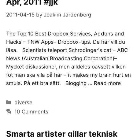
Apr, 2011 #jjk
2011-04-15
by
Joakim Jardenberg
The Top 10 Best Dropbox Services, Addons and
Hacks – TNW Apps– Dropbox-tips. De här vill du
läsa. Scientists teleport Schrodinger's cat – ABC
News (Australian Broadcasting Corporation)–
Mycket diskussioner, men alldeles oavsett vilken
fot man ska vila på här – it makes my brain hurt en
smula. På ett bra sätt. Blogging …
Read more
Categories
diverse
10 Comments
Smarta artister gillar teknisk