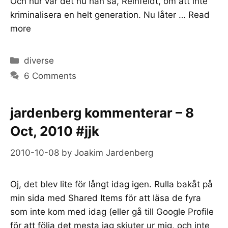
Och hur var det nu han sa, Reinfeldt, om att inte
kriminalisera en helt generation. Nu låter …
Read
more
Categories
diverse
6 Comments
jardenberg kommenterar – 8
Oct, 2010 #jjk
2010-10-08
by
Joakim Jardenberg
Oj, det blev lite för långt idag igen. Rulla bakåt på
min sida med Shared Items för att läsa de fyra
som inte kom med idag (eller gå till Google Profile
för att följa det mesta jag skjuter ur mig, och inte