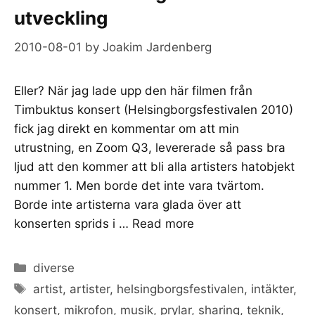
utveckling
2010-08-01
by
Joakim Jardenberg
Eller? När jag lade upp den här filmen från
Timbuktus konsert (Helsingborgsfestivalen 2010)
fick jag direkt en kommentar om att min
utrustning, en Zoom Q3, levererade så pass bra
ljud att den kommer att bli alla artisters hatobjekt
nummer 1. Men borde det inte vara tvärtom.
Borde inte artisterna vara glada över att
konserten sprids i …
Read more
Categories
diverse
Tags
artist
,
artister
,
helsingborgsfestivalen
,
intäkter
,
konsert
,
mikrofon
,
musik
,
prylar
,
sharing
,
teknik
,