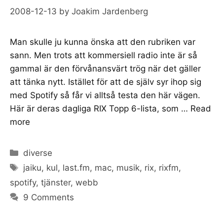
2008-12-13
by
Joakim Jardenberg
Man skulle ju kunna önska att den rubriken var
sann. Men trots att kommersiell radio inte är så
gammal är den förvånansvärt trög när det gäller
att tänka nytt. Istället för att de själv syr ihop sig
med Spotify så får vi alltså testa den här vägen.
Här är deras dagliga RIX Topp 6-lista, som …
Read
more
Categories
diverse
Tags
jaiku
,
kul
,
last.fm
,
mac
,
musik
,
rix
,
rixfm
,
spotify
,
tjänster
,
webb
9 Comments