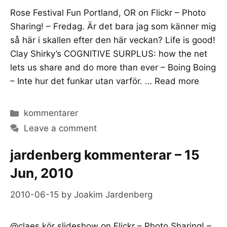
Rose Festival Fun Portland, OR on Flickr – Photo
Sharing! – Fredag. Är det bara jag som känner mig
så här i skallen efter den här veckan? Life is good!
Clay Shirky’s COGNITIVE SURPLUS: how the net
lets us share and do more than ever – Boing Boing
– Inte hur det funkar utan varför. …
Read more
Categories
kommentarer
Leave a comment
jardenberg kommenterar – 15
Jun, 2010
2010-06-15
by
Joakim Jardenberg
@claes kör slideshow on Flickr – Photo Sharing! –