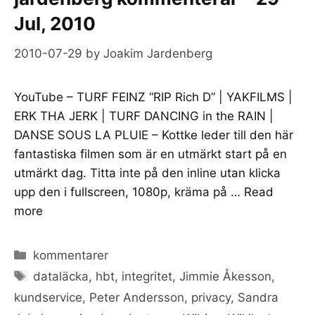
Jul, 2010
2010-07-29
by
Joakim Jardenberg
YouTube – TURF FEINZ “RIP Rich D” | YAKFILMS |
ERK THA JERK | TURF DANCING in the RAIN |
DANSE SOUS LA PLUIE – Kottke leder till den här
fantastiska filmen som är en utmärkt start på en
utmärkt dag. Titta inte på den inline utan klicka
upp den i fullscreen, 1080p, kräma på …
Read
more
Categories
kommentarer
Tags
dataläcka
,
hbt
,
integritet
,
Jimmie Åkesson
,
kundservice
,
Peter Andersson
,
privacy
,
Sandra