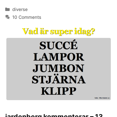
Categories
diverse
10 Comments
jardenberg kommenterar – 13