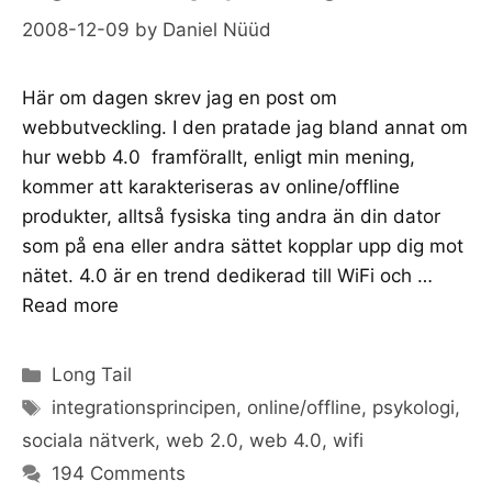
2008-12-09
by
Daniel Nüüd
Här om dagen skrev jag en post om
webbutveckling. I den pratade jag bland annat om
hur webb 4.0 framförallt, enligt min mening,
kommer att karakteriseras av online/offline
produkter, alltså fysiska ting andra än din dator
som på ena eller andra sättet kopplar upp dig mot
nätet. 4.0 är en trend dedikerad till WiFi och …
Read more
Categories
Long Tail
Tags
integrationsprincipen
,
online/offline
,
psykologi
,
sociala nätverk
,
web 2.0
,
web 4.0
,
wifi
194 Comments