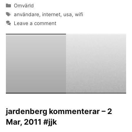
Categories
Omvärld
Tags
användare
,
internet
,
usa
,
wifi
Leave a comment
jardenberg kommenterar – 2
Mar, 2011 #jjk