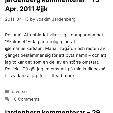
Apr, 2011 #jjk
2011-04-13
by
Joakim Jardenberg
Resumé: Aftonbladet viker sig – dumpar namnet
”Skolraset” – Jag är otroligt glad att
@emanuelkarlsten, Maria Trägårdh och resten av
gänget bestämmer sig för att byta namn – och att
jag tolkar det som en del av en större omstart.
Perfekt. Då gör jag en omstart på min kritik också,
tills vidare är jag full …
Read more
Categories
diverse
16 Comments
jardenberg kommenterar – 29