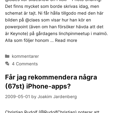
Det finns mycket som borde skrivas idag, men
schemat är tajt. Ni får hålla tillgodo med den här
bilden på @claes som visar hur han kör en
powerpoint (även om han försöker hävda att det
är Keynote) på gårdagens linchpinmeetup i malmö.
Alla som följer honom …
Read more
Categories
kommentarer
4 Comments
Får jag rekommendera några
(67st) iPhone-apps?
2009-05-01
by
Joakim Jardenberg
Christian Rudolf (@RudolfChristian) noterar att