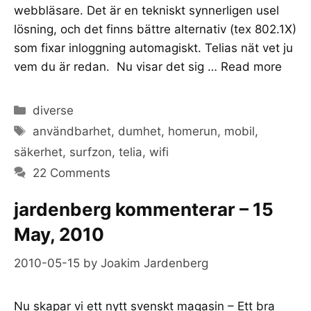
webbläsare. Det är en tekniskt synnerligen usel
lösning, och det finns bättre alternativ (tex 802.1X)
som fixar inloggning automagiskt. Telias nät vet ju
vem du är redan. Nu visar det sig …
Read more
Categories
diverse
Tags
användbarhet
,
dumhet
,
homerun
,
mobil
,
säkerhet
,
surfzon
,
telia
,
wifi
22 Comments
jardenberg kommenterar – 15
May, 2010
2010-05-15
by
Joakim Jardenberg
Nu skapar vi ett nytt svenskt magasin – Ett bra