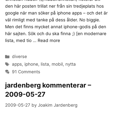
den här posten trillat ner från sin tredjeplats hos
google när man söker på iphone apps – och det är
väl rimligt med tanke på dess ålder. No biggie.
Men det finns mycket annat iphone-godis på den
här sajten. Sök och du ska finna ;) [en modernare
lista, med tio …
Read more
Categories
diverse
Tags
apps
,
iphone
,
lista
,
mobil
,
nytta
91 Comments
jardenberg kommenterar –
2009-05-27
2009-05-27
by
Joakim Jardenberg