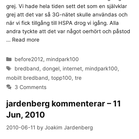
grej. Vi hade hela tiden sett det som en självklar
grej att det var så 3G-nätet skulle användas och
när vi fick tillgång till HSPA drog vi igång. Alla
andra tyckte att det var något oerhört och påstod
…
Read more
Categories
before2012
,
mindpark100
Tags
bredband
,
dongel
,
internet
,
mindpark100
,
mobilt bredband
,
topp100
,
tre
3 Comments
jardenberg kommenterar – 11
Jun, 2010
2010-06-11
by
Joakim Jardenberg