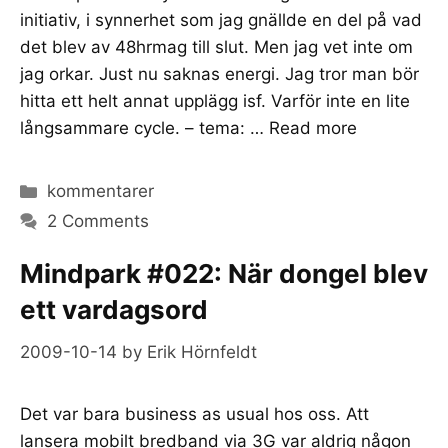
initiativ, i synnerhet som jag gnällde en del på vad
det blev av 48hrmag till slut. Men jag vet inte om
jag orkar. Just nu saknas energi. Jag tror man bör
hitta ett helt annat upplägg isf. Varför inte en lite
långsammare cycle. – tema: …
Read more
Categories
kommentarer
2 Comments
Mindpark #022: När dongel blev
ett vardagsord
2009-10-14
by
Erik Hörnfeldt
Det var bara business as usual hos oss. Att
lansera mobilt bredband via 3G var aldrig någon