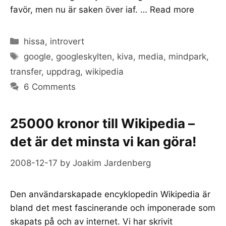
favör, men nu är saken över iaf. …
Read more
Categories
hissa
,
introvert
Tags
google
,
googleskylten
,
kiva
,
media
,
mindpark
,
transfer
,
uppdrag
,
wikipedia
6 Comments
25000 kronor till Wikipedia –
det är det minsta vi kan göra!
2008-12-17
by
Joakim Jardenberg
Den användarskapade encyklopedin Wikipedia är
bland det mest fascinerande och imponerade som
skapats på och av internet. Vi har skrivit