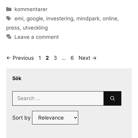
Categories
kommentarer
Tags
emi
,
google
,
investering
,
mindpark
,
online
,
press
,
utveckling
Leave a comment
Page
Page
Page
Page
←
Previous
1
2
3
…
6
Next
→
Sök
Search
for:
Sort by