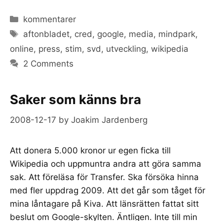
Categories
kommentarer
Tags
aftonbladet
,
cred
,
google
,
media
,
mindpark
,
online
,
press
,
stim
,
svd
,
utveckling
,
wikipedia
2 Comments
Saker som känns bra
2008-12-17
by
Joakim Jardenberg
Att donera 5.000 kronor ur egen ficka till
Wikipedia och uppmuntra andra att göra samma
sak. Att föreläsa för Transfer. Ska försöka hinna
med fler uppdrag 2009. Att det går som tåget för
mina låntagare på Kiva. Att länsrätten fattat sitt
beslut om Google-skylten. Äntligen. Inte till min