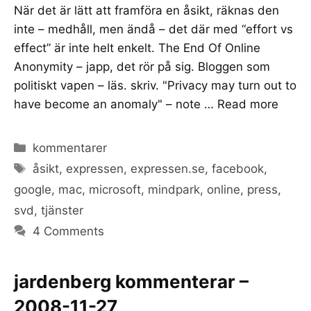
När det är lätt att framföra en åsikt, räknas den
inte – medhåll, men ändå – det där med “effort vs
effect” är inte helt enkelt. The End Of Online
Anonymity – japp, det rör på sig. Bloggen som
politiskt vapen – läs. skriv. "Privacy may turn out to
have become an anomaly" – note …
Read more
Categories
kommentarer
Tags
åsikt
,
expressen
,
expressen.se
,
facebook
,
google
,
mac
,
microsoft
,
mindpark
,
online
,
press
,
svd
,
tjänster
4 Comments
jardenberg kommenterar –
2008-11-27