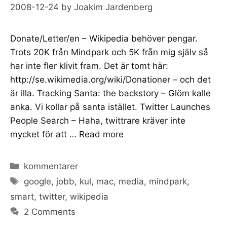
2008-12-24
by
Joakim Jardenberg
Donate/Letter/en – Wikipedia behöver pengar.
Trots 20K från Mindpark och 5K från mig själv så
har inte fler klivit fram. Det är tomt här:
http://se.wikimedia.org/wiki/Donationer – och det
är illa. Tracking Santa: the backstory – Glöm kalle
anka. Vi kollar på santa istället. Twitter Launches
People Search – Haha, twittrare kräver inte
mycket för att …
Read more
Categories
kommentarer
Tags
google
,
jobb
,
kul
,
mac
,
media
,
mindpark
,
smart
,
twitter
,
wikipedia
2 Comments