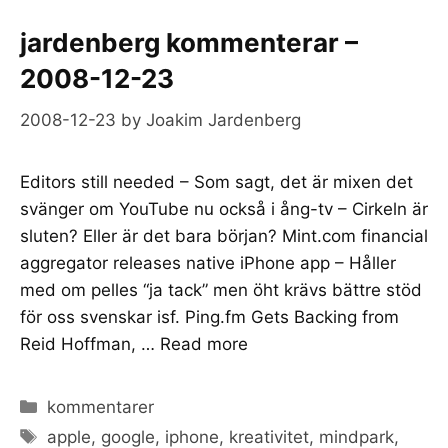
jardenberg kommenterar –
2008-12-23
2008-12-23
by
Joakim Jardenberg
Editors still needed – Som sagt, det är mixen det
svänger om YouTube nu också i ång-tv – Cirkeln är
sluten? Eller är det bara början? Mint.com financial
aggregator releases native iPhone app – Håller
med om pelles “ja tack” men öht krävs bättre stöd
för oss svenskar isf. Ping.fm Gets Backing from
Reid Hoffman, …
Read more
Categories
kommentarer
Tags
apple
,
google
,
iphone
,
kreativitet
,
mindpark
,