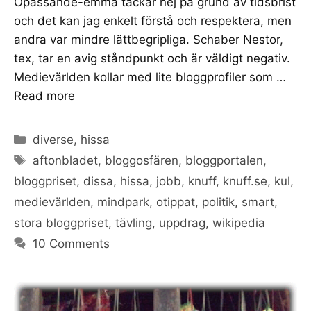
Opassande-emma tackar nej på grund av tidsbrist
och det kan jag enkelt förstå och respektera, men
andra var mindre lättbegripliga. Schaber Nestor,
tex, tar en avig ståndpunkt och är väldigt negativ.
Medievärlden kollar med lite bloggprofiler som …
Read more
Categories
diverse
,
hissa
Tags
aftonbladet
,
bloggosfären
,
bloggportalen
,
bloggpriset
,
dissa
,
hissa
,
jobb
,
knuff
,
knuff.se
,
kul
,
medievärlden
,
mindpark
,
otippat
,
politik
,
smart
,
stora bloggpriset
,
tävling
,
uppdrag
,
wikipedia
10 Comments