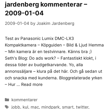
jardenberg kommenterar –
2009-01-04
2009-01-04
by
Joakim Jardenberg
Test av Panasonic Lumix DMC-LX3
Kompaktkamera – Köpguiden – Bild & Ljud Hemma
– Min kamera är en testvinnare. Känns bra ;)
Seth's Blog: Do ads work? – Fantastiskt klokt, i
dessa tider av budgetkarvande. Yo, alla
annonssäljare – klura på det här. Och gå sedan ut
och snacka med kunderna. Bloggrelaterade yrken
– Hur …
Read more
Categories
kommentarer
Tags
jobb
,
kul
,
mac
,
mindpark
,
smart
,
twitter
,