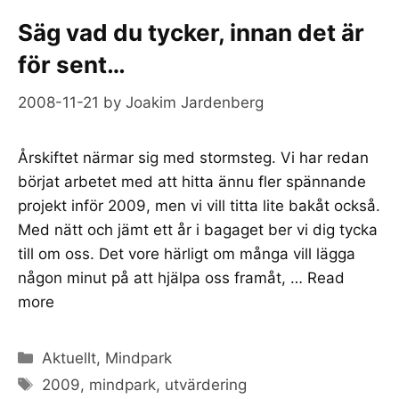
Säg vad du tycker, innan det är
för sent…
2008-11-21
by
Joakim Jardenberg
Årskiftet närmar sig med stormsteg. Vi har redan
börjat arbetet med att hitta ännu fler spännande
projekt inför 2009, men vi vill titta lite bakåt också.
Med nätt och jämt ett år i bagaget ber vi dig tycka
till om oss. Det vore härligt om många vill lägga
någon minut på att hjälpa oss framåt, …
Read
more
Categories
Aktuellt
,
Mindpark
Tags
2009
,
mindpark
,
utvärdering