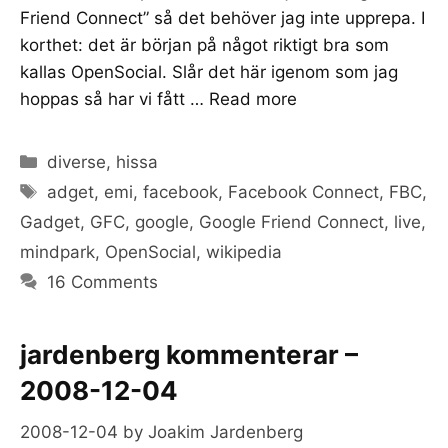
Friend Connect” så det behöver jag inte upprepa. I
korthet: det är början på något riktigt bra som
kallas OpenSocial. Slår det här igenom som jag
hoppas så har vi fått …
Read more
Categories
diverse
,
hissa
Tags
adget
,
emi
,
facebook
,
Facebook Connect
,
FBC
,
Gadget
,
GFC
,
google
,
Google Friend Connect
,
live
,
mindpark
,
OpenSocial
,
wikipedia
16 Comments
jardenberg kommenterar –
2008-12-04
2008-12-04
by
Joakim Jardenberg