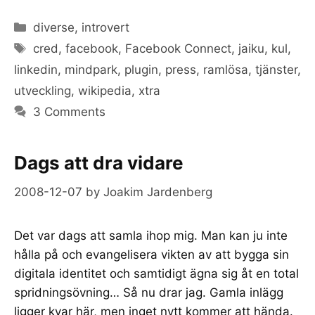
Categories
diverse
,
introvert
Tags
cred
,
facebook
,
Facebook Connect
,
jaiku
,
kul
,
linkedin
,
mindpark
,
plugin
,
press
,
ramlösa
,
tjänster
,
utveckling
,
wikipedia
,
xtra
3 Comments
Dags att dra vidare
2008-12-07
by
Joakim Jardenberg
Det var dags att samla ihop mig. Man kan ju inte
hålla på och evangelisera vikten av att bygga sin
digitala identitet och samtidigt ägna sig åt en total
spridningsövning… Så nu drar jag. Gamla inlägg
ligger kvar här, men inget nytt kommer att hända.