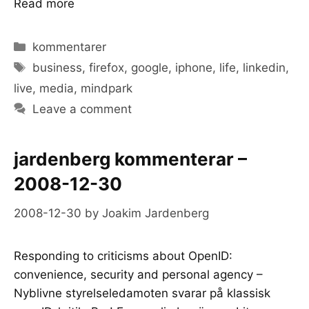
Read more
Categories
kommentarer
Tags
business
,
firefox
,
google
,
iphone
,
life
,
linkedin
,
live
,
media
,
mindpark
Leave a comment
jardenberg kommenterar –
2008-12-30
2008-12-30
by
Joakim Jardenberg
Responding to criticisms about OpenID:
convenience, security and personal agency –
Nyblivne styrelseledamoten svarar på klassisk