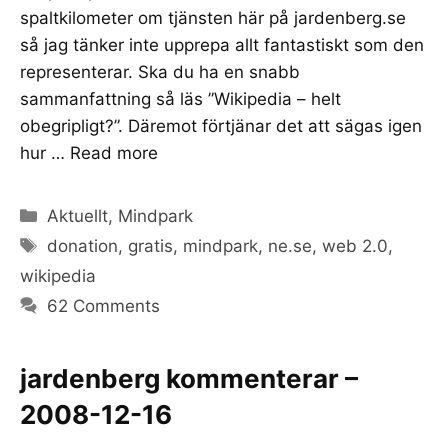
spaltkilometer om tjänsten här på jardenberg.se
så jag tänker inte upprepa allt fantastiskt som den
representerar. Ska du ha en snabb
sammanfattning så läs ”Wikipedia – helt
obegripligt?”. Däremot förtjänar det att sägas igen
hur …
Read more
Categories
Aktuellt
,
Mindpark
Tags
donation
,
gratis
,
mindpark
,
ne.se
,
web 2.0
,
wikipedia
62 Comments
jardenberg kommenterar –
2008-12-16