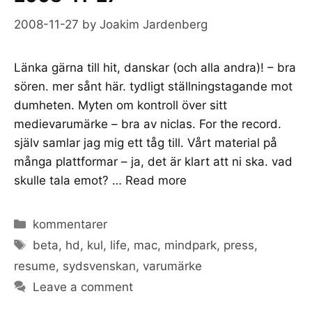
2008-11-27
by
Joakim Jardenberg
Länka gärna till hit, danskar (och alla andra)! – bra
sören. mer sånt här. tydligt ställningstagande mot
dumheten. Myten om kontroll över sitt
medievarumärke – bra av niclas. For the record.
själv samlar jag mig ett tåg till. Vårt material på
många plattformar – ja, det är klart att ni ska. vad
skulle tala emot? …
Read more
Categories
kommentarer
Tags
beta
,
hd
,
kul
,
life
,
mac
,
mindpark
,
press
,
resume
,
sydsvenskan
,
varumärke
Leave a comment