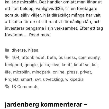
kallade microlån. Det handlar om att man lånar ut
ett litet belopp, vanligtvis $25, till en företagare
som du själv väljer. När tillräckligt många har valt
att satsa får de ut sitt relativt förmånliga lån, och
investerar pengarna i sin verksamhet. Efter ett tag
förväntas …
Read more
Categories
diverse
,
hissa
Tags
404
,
aftonbladet
,
beta
,
business
,
community
,
feelgood
,
google
,
jaiku
,
kiva
,
knuff
,
knuff.se
,
kul
,
life
,
microlån
,
mindpark
,
online
,
press
,
privat
,
Projekt
,
smart
,
svt
,
utveckling
,
wikipedia
13 Comments
jardenberg kommenterar –