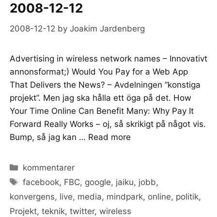
2008-12-12
2008-12-12
by
Joakim Jardenberg
Advertising in wireless network names – Innovativt
annonsformat;) Would You Pay for a Web App
That Delivers the News? – Avdelningen “konstiga
projekt”. Men jag ska hålla ett öga på det. How
Your Time Online Can Benefit Many: Why Pay It
Forward Really Works – oj, så skrikigt på något vis.
Bump, så jag kan …
Read more
Categories
kommentarer
Tags
facebook
,
FBC
,
google
,
jaiku
,
jobb
,
konvergens
,
live
,
media
,
mindpark
,
online
,
politik
,
Projekt
,
teknik
,
twitter
,
wireless