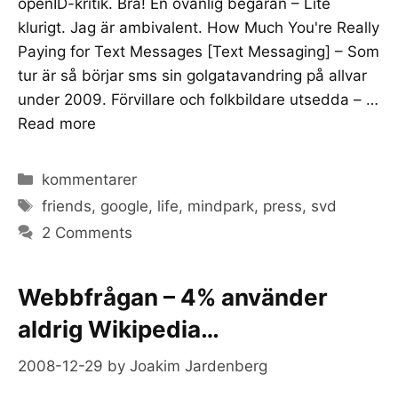
openID-kritik. Bra! En ovanlig begäran – Lite
klurigt. Jag är ambivalent. How Much You're Really
Paying for Text Messages [Text Messaging] – Som
tur är så börjar sms sin golgatavandring på allvar
under 2009. Förvillare och folkbildare utsedda – …
Read more
Categories
kommentarer
Tags
friends
,
google
,
life
,
mindpark
,
press
,
svd
2 Comments
Webbfrågan – 4% använder
aldrig Wikipedia…
2008-12-29
by
Joakim Jardenberg