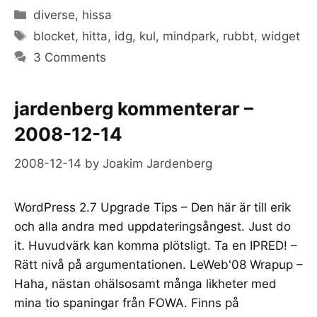
Categories
diverse
,
hissa
Tags
blocket
,
hitta
,
idg
,
kul
,
mindpark
,
rubbt
,
widget
3 Comments
jardenberg kommenterar –
2008-12-14
2008-12-14
by
Joakim Jardenberg
WordPress 2.7 Upgrade Tips – Den här är till erik
och alla andra med uppdateringsångest. Just do
it. Huvudvärk kan komma plötsligt. Ta en IPRED! –
Rätt nivå på argumentationen. LeWeb'08 Wrapup –
Haha, nästan ohälsosamt många likheter med
mina tio spaningar från FOWA. Finns på