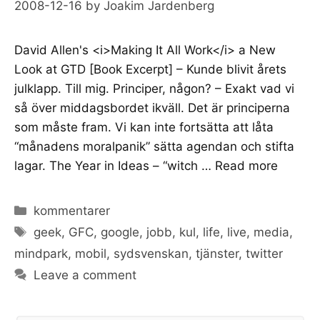
2008-12-16
by
Joakim Jardenberg
David Allen's <i>Making It All Work</i> a New
Look at GTD [Book Excerpt] – Kunde blivit årets
julklapp. Till mig. Principer, någon? – Exakt vad vi
så över middagsbordet ikväll. Det är principerna
som måste fram. Vi kan inte fortsätta att låta
“månadens moralpanik” sätta agendan och stifta
lagar. The Year in Ideas – “witch …
Read more
Categories
kommentarer
Tags
geek
,
GFC
,
google
,
jobb
,
kul
,
life
,
live
,
media
,
mindpark
,
mobil
,
sydsvenskan
,
tjänster
,
twitter
Leave a comment