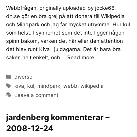
Webbfrågan, originally uploaded by jocke66.
dn.se gör en bra grej på att donera till Wikipedia
och Mindpark och jag får mycket utrymme. Hur kul
som helst. I synnerhet som det inte ligger någon
spinn bakom, varken det här eller den attention
det blev runt Kiva i juldagarna. Det är bara bra
saker, helt enkelt, och …
Read more
Categories
diverse
Tags
kiva
,
kul
,
mindpark
,
webb
,
wikipedia
Leave a comment
jardenberg kommenterar –
2008-12-24