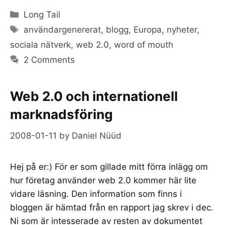
Categories
Long Tail
Tags
användargenererat
,
blogg
,
Europa
,
nyheter
,
sociala nätverk
,
web 2.0
,
word of mouth
2 Comments
Web 2.0 och internationell
marknadsföring
2008-01-11
by
Daniel Nüüd
Hej på er:) För er som gillade mitt förra inlägg om
hur företag använder web 2.0 kommer här lite
vidare läsning. Den information som finns i
bloggen är hämtad från en rapport jag skrev i dec.
Ni som är intesserade av resten av dokumentet