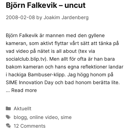
Björn Falkevik – uncut
2008-02-08
by
Joakim Jardenberg
Björn Falkevik är mannen med den gyllene
kameran, som aktivt flyttar vårt sätt att tänka på
vad video på nätet is all about (tex via
socialclub.blip.tv). Men allt för ofta är han bara
bakom kameran och hans egna reflektioner landar
i hackiga Bambuser-klipp. Jag högg honom på
SIME Innovation Day och bad honom berätta lite.
…
Read more
Categories
Aktuellt
Tags
blogg
,
online video
,
sime
12 Comments