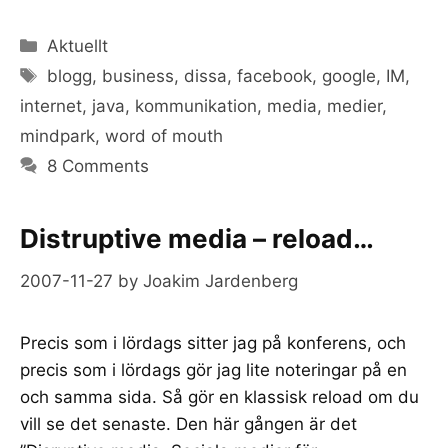
Categories
Aktuellt
Tags
blogg
,
business
,
dissa
,
facebook
,
google
,
IM
,
internet
,
java
,
kommunikation
,
media
,
medier
,
mindpark
,
word of mouth
8 Comments
Distruptive media – reload…
2007-11-27
by
Joakim Jardenberg
Precis som i lördags sitter jag på konferens, och
precis som i lördags gör jag lite noteringar på en
och samma sida. Så gör en klassisk reload om du
vill se det senaste. Den här gången är det