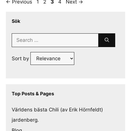
Page
Page
Page
Page
←
Previous
1
2
3
4
Next
→
Sök
Search
for:
Sort by
Top Posts & Pages
Världens bästa Chili (av Erik Hörnfeldt)
jardenberg.
Blog