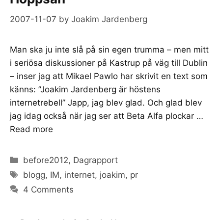
2007-11-07
by
Joakim Jardenberg
Man ska ju inte slå på sin egen trumma – men mitt
i seriösa diskussioner på Kastrup på väg till Dublin
– inser jag att Mikael Pawlo har skrivit en text som
känns: ”Joakim Jardenberg är höstens
internetrebell” Japp, jag blev glad. Och glad blev
jag idag också när jag ser att Beta Alfa plockar …
Read more
Categories
before2012
,
Dagrapport
Tags
blogg
,
IM
,
internet
,
joakim
,
pr
4 Comments