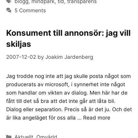
Tags
blogg
,
mindpark
,
tid
,
transparens
5 Comments
Konsument till annonsör: jag vill
skiljas
2007-12-02
by
Joakim Jardenberg
Jag trodde nog inte att jag skulle posta något som
producerats av microsoft, i synnerhet inte något
som handlar om vikten av dialog. Men här har de
fått till det så bra att det inte går att låta bli.
Dialog eller separation. Precis så är det ju. Och det
är lika angeläget för oss alla …
Read more
Categories
Aktuellt
,
Omvärld