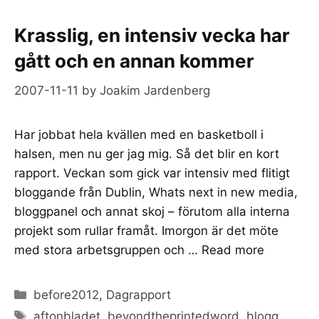
Krasslig, en intensiv vecka har
gått och en annan kommer
2007-11-11
by
Joakim Jardenberg
Har jobbat hela kvällen med en basketboll i
halsen, men nu ger jag mig. Så det blir en kort
rapport. Veckan som gick var intensiv med flitigt
bloggande från Dublin, Whats next in new media,
bloggpanel och annat skoj – förutom alla interna
projekt som rullar framåt. Imorgon är det möte
med stora arbetsgruppen och …
Read more
Categories
before2012
,
Dagrapport
Tags
aftonbladet
,
beyondtheprintedword
,
blogg
,