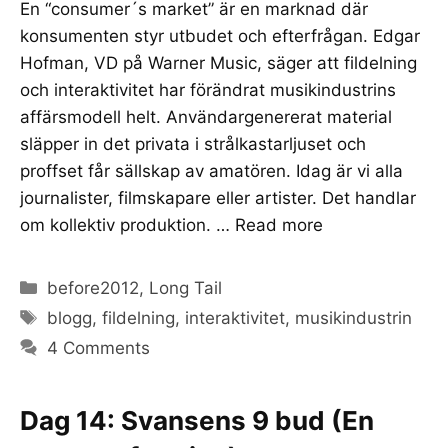
En “consumer´s market” är en marknad där
konsumenten styr utbudet och efterfrågan. Edgar
Hofman, VD på Warner Music, säger att fildelning
och interaktivitet har förändrat musikindustrins
affärsmodell helt. Användargenererat material
släpper in det privata i strålkastarljuset och
proffset får sällskap av amatören. Idag är vi alla
journalister, filmskapare eller artister. Det handlar
om kollektiv produktion. …
Read more
Categories
before2012
,
Long Tail
Tags
blogg
,
fildelning
,
interaktivitet
,
musikindustrin
4 Comments
Dag 14: Svansens 9 bud (En