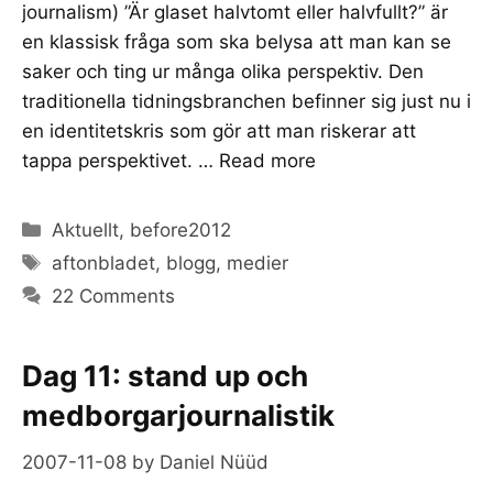
journalism) ”Är glaset halvtomt eller halvfullt?” är
en klassisk fråga som ska belysa att man kan se
saker och ting ur många olika perspektiv. Den
traditionella tidningsbranchen befinner sig just nu i
en identitetskris som gör att man riskerar att
tappa perspektivet. …
Read more
Categories
Aktuellt
,
before2012
Tags
aftonbladet
,
blogg
,
medier
22 Comments
Dag 11: stand up och
medborgarjournalistik
2007-11-08
by
Daniel Nüüd