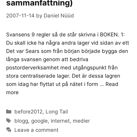
sammanfattning)
2007-11-14
by
Daniel Nüüd
Svansens 9 regler så de står skrivna i BOKEN. 1:
Du skall icke ha några andra lager vid sidan av ett
Det var Sears som från början började bygga den
långa svansen genom att bedriva
postorderverksamhet med utgångspunkt från
stora centraliserade lager. Det är dessa lagren
som idag har flyttat ut på nätet i form …
Read
more
Categories
before2012
,
Long Tail
Tags
blogg
,
google
,
internet
,
medier
Leave a comment