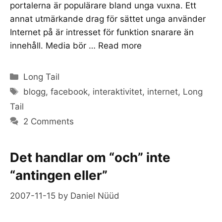
portalerna är populärare bland unga vuxna. Ett
annat utmärkande drag för sättet unga använder
Internet på är intresset för funktion snarare än
innehåll. Media bör …
Read more
Categories
Long Tail
Tags
blogg
,
facebook
,
interaktivitet
,
internet
,
Long
Tail
2 Comments
Det handlar om “och” inte
“antingen eller”
2007-11-15
by
Daniel Nüüd