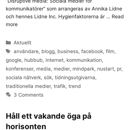
”Disruptive media: Sociala medier för
kommunikatörer” som arrangeras av Annika Lidne
och hennes Lidne Inc. Hygienfaktorerna är …
Read
more
Categories
Aktuellt
Tags
användare
,
blogg
,
business
,
facebook
,
film
,
google
,
hubbub
,
internet
,
kommunikation
,
konferenser
,
media
,
medier
,
mindpark
,
nustart
,
pr
,
sociala nätverk
,
sök
,
tidningsutgivarna
,
traditionella medier
,
trafik
,
trend
3 Comments
Håll ett vakande öga på
horisonten