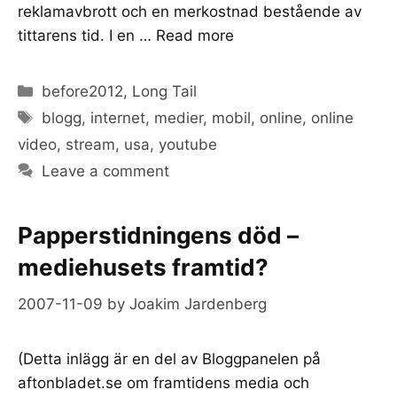
reklamavbrott och en merkostnad bestående av
tittarens tid. I en …
Read more
Categories
before2012
,
Long Tail
Tags
blogg
,
internet
,
medier
,
mobil
,
online
,
online
video
,
stream
,
usa
,
youtube
Leave a comment
Papperstidningens död –
mediehusets framtid?
2007-11-09
by
Joakim Jardenberg
(Detta inlägg är en del av Bloggpanelen på
aftonbladet.se om framtidens media och