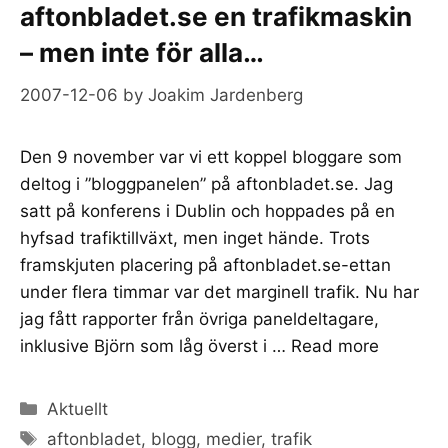
aftonbladet.se en trafikmaskin
– men inte för alla…
2007-12-06
by
Joakim Jardenberg
Den 9 november var vi ett koppel bloggare som
deltog i ”bloggpanelen” på aftonbladet.se. Jag
satt på konferens i Dublin och hoppades på en
hyfsad trafiktillväxt, men inget hände. Trots
framskjuten placering på aftonbladet.se-ettan
under flera timmar var det marginell trafik. Nu har
jag fått rapporter från övriga paneldeltagare,
inklusive Björn som låg överst i …
Read more
Categories
Aktuellt
Tags
aftonbladet
,
blogg
,
medier
,
trafik