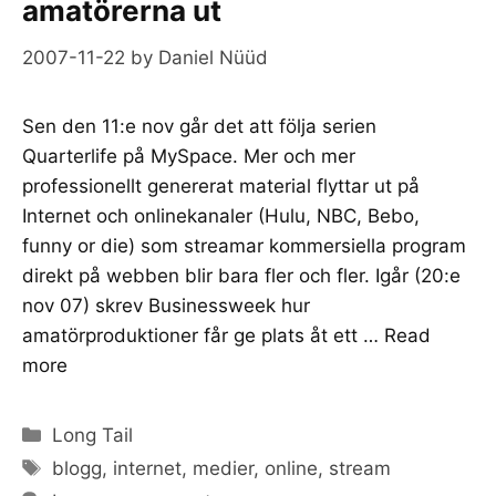
amatörerna ut
2007-11-22
by
Daniel Nüüd
Sen den 11:e nov går det att följa serien
Quarterlife på MySpace. Mer och mer
professionellt genererat material flyttar ut på
Internet och onlinekanaler (Hulu, NBC, Bebo,
funny or die) som streamar kommersiella program
direkt på webben blir bara fler och fler. Igår (20:e
nov 07) skrev Businessweek hur
amatörproduktioner får ge plats åt ett …
Read
more
Categories
Long Tail
Tags
blogg
,
internet
,
medier
,
online
,
stream